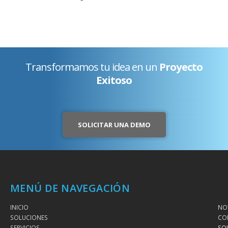
Transformamos tu idea en un
Proyecto
Exitoso
SOLICITAR UNA DEMO
MENÚ DE NAVEGACIÓN
INICIO
NOT
SOLUCIONES
CO
SERVICIOS
SO