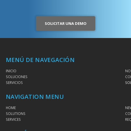
SOLICITAR UNA DEMO
MENÚ DE NAVEGACIÓN
INICIO
NOT
SOLUCIONES
CO
SERVICIOS
SO
NAVIGATION MENU
HOME
NE
SOLUTIONS
CO
SERVICES
RE