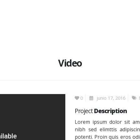
Video
0
junio 17, 2016
Project
Description
Lorem ipsum dolor sit ame
nibh sed elimttis adipisc
potenti. Proin quis eros od