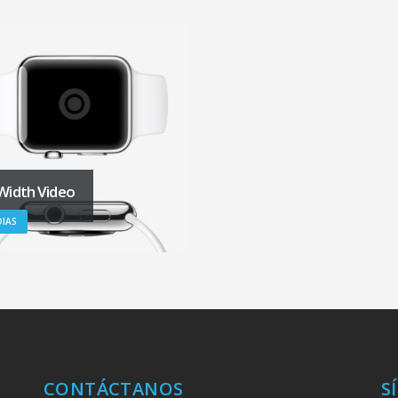
 Width Video
IAS
CONTÁCTANOS
S