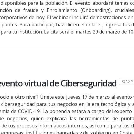
 disponibles para la población. El evento abordará temas c
ención de fraude y Enrolamiento (Onboarding), cruciale
corporativos de hoy. El webinar incluirá demostraciones en
pantes. Para participar, haz clic en el enlace , ingresa tus 
ra tu institución. La cita será el martes 29 de marzo de 10:0
 evento virtual de Ciberseguridad
READ MO
ocio a otro nivel? Únete este jueves 17 de marzo al evento 
ciberseguridad para tus negocios en la era tecnológica y a
emia de COVID-19. La ponencia estará a cargo del experto
 de negocios, quien explicará las herramientas de punt
d de tus procesos informáticos internos, así como para tus c
a empresas, instituciones bancarias y de gobierno en Costa 