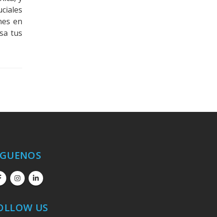
ciales
nes en
esa tus
ÍGUENOS
OLLOW US