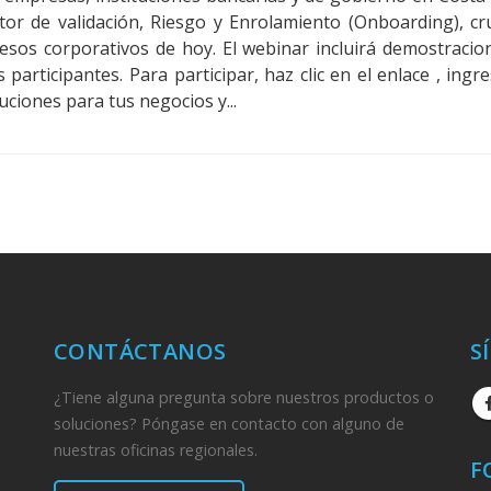
r de validación, Riesgo y Enrolamiento (Onboarding), cru
cesos corporativos de hoy. El webinar incluirá demostracio
 participantes. Para participar, haz clic en el enlace , ingr
ciones para tus negocios y...
CONTÁCTANOS
S
¿Tiene alguna pregunta sobre nuestros productos o
soluciones? Póngase en contacto con alguno de
nuestras oficinas regionales.
F