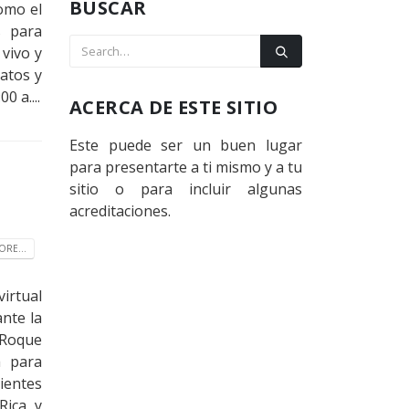
BUSCAR
omo el
s para
 vivo y
datos y
0 a....
ACERCA DE ESTE SITIO
Este puede ser un buen lugar
para presentarte a ti mismo y a tu
sitio o para incluir algunas
acreditaciones.
RE...
virtual
nte la
 Roque
a para
lientes
Rica, y