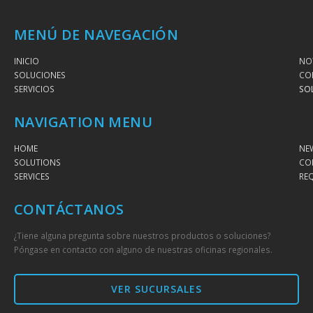
MENÚ DE NAVEGACIÓN
INICIO
NOT
SOLUCIONES
CO
SERVICIOS
SO
NAVIGATION MENU
HOME
NE
SOLUTIONS
CO
SERVICES
RE
CONTÁCTANOS
¿Tiene alguna pregunta sobre nuestros productos o soluciones?
Póngase en contacto con alguno de nuestras oficinas regionales.
VER SUCURSALES