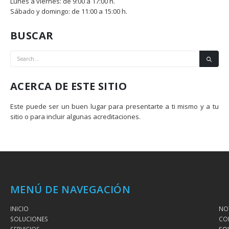
Lunes a viernes: de 9:00 a 17:00 h.
Sábado y domingo: de 11:00 a 15:00 h.
BUSCAR
ACERCA DE ESTE SITIO
Este puede ser un buen lugar para presentarte a ti mismo y a tu
sitio o para incluir algunas acreditaciones.
MENÚ DE NAVEGACIÓN
INICIO
NOT
SOLUCIONES
CO