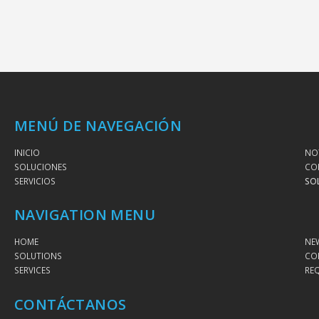
MENÚ DE NAVEGACIÓN
INICIO
NOT
SOLUCIONES
CO
SERVICIOS
SO
NAVIGATION MENU
HOME
NE
SOLUTIONS
CO
SERVICES
RE
CONTÁCTANOS